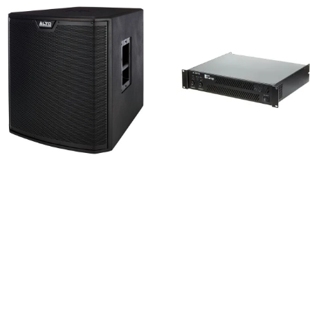
Alto Black Sub 15
the t.amp E-800