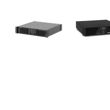
the t.amp TSA 4000
Wharfedale Pr
3600