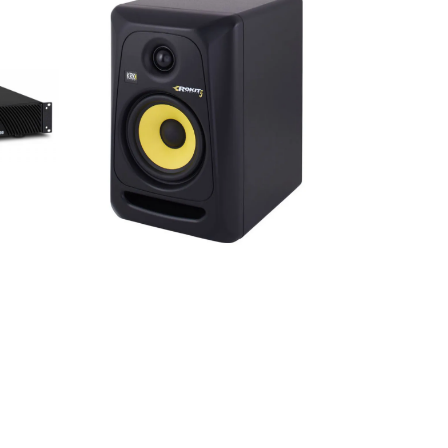
o CPD
KRK RP5 RoKit G3