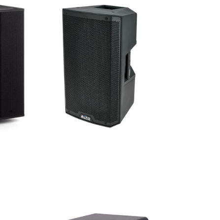
at 118
Alto TS 312